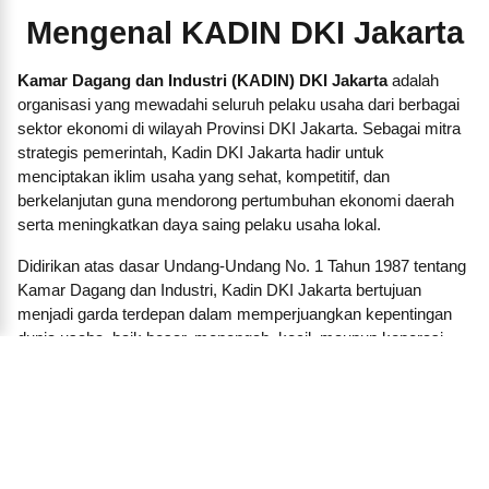
Mengenal KADIN DKI Jakarta
Kamar Dagang dan Industri (KADIN) DKI Jakarta
adalah
organisasi yang mewadahi seluruh pelaku usaha dari berbagai
sektor ekonomi di wilayah Provinsi DKI Jakarta. Sebagai mitra
strategis pemerintah, Kadin DKI Jakarta hadir untuk
menciptakan iklim usaha yang sehat, kompetitif, dan
berkelanjutan guna mendorong pertumbuhan ekonomi daerah
serta meningkatkan daya saing pelaku usaha lokal.
Didirikan atas dasar Undang-Undang No. 1 Tahun 1987 tentang
Kamar Dagang dan Industri, Kadin DKI Jakarta bertujuan
menjadi garda terdepan dalam memperjuangkan kepentingan
dunia usaha, baik besar, menengah, kecil, maupun koperasi.
Kami membangun jaringan dan kemitraan strategis antara
pengusaha dengan pemerintah daerah, lembaga pendidikan,
lembaga keuangan, investor, dan pelaku ekonomi lainnya.
Dalam menjalankan fungsinya, KADIN DKI Jakarta aktif
menyelenggarakan pelatihan, seminar, forum bisnis, dan